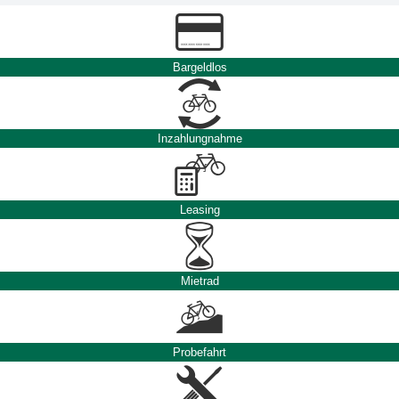
Bargeldlos
Inzahlungnahme
Leasing
Mietrad
Probefahrt