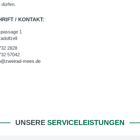
 dürfen.
RIFT / KONTAKT:
mpassage 1
adolfzell
732 2828
732 57042
fo@zweirad-mees.de
UNSERE
SERVICELEISTUNGEN