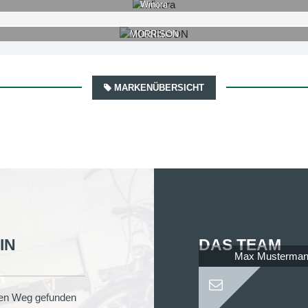
Winora
MORRISON
MARKENÜBERSICHT
IN
DAS TEAM
Max Musterma
llen Weg gefunden