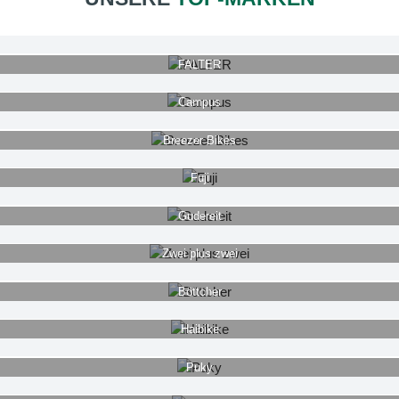
FALTER
Campus
Breezer Bikes
Fuji
Gudereit
Zwei plus zwei
Böttcher
Haibike
Puky