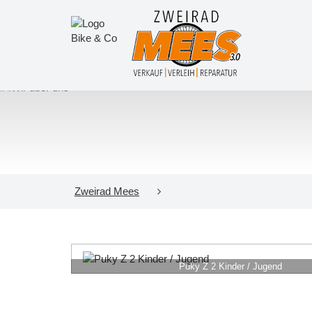
Zweirad Mees
Puky Z 2 Kinder / Jugend