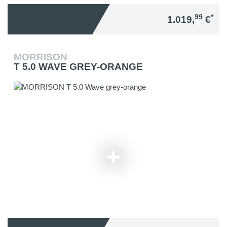
99
*
1.019,
€
MORRISON
T 5.0 WAVE GREY-ORANGE