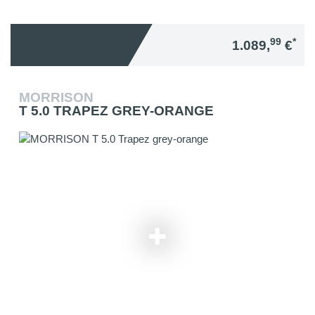
99
*
1.089,
€
MORRISON
T 5.0 TRAPEZ GREY-ORANGE