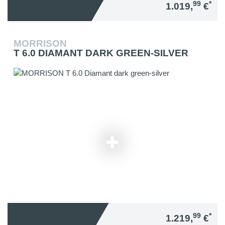
99
*
1.019,
€
MORRISON
T 6.0 DIAMANT DARK GREEN-SILVER
99
*
1.219,
€