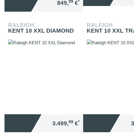
99
*
849,
€
RALEIGH
RALEIGH
KENT 10 XXL DIAMOND
KENT 10 XXL T
99
*
3.499,
€
3