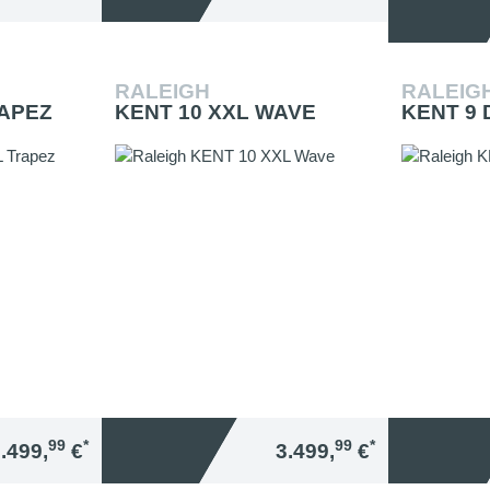
RALEIGH
RALEIG
RAPEZ
KENT 10 XXL WAVE
KENT 9
99
*
99
*
.499,
€
3.499,
€