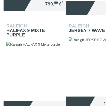
99
*
799,
€
RALEIGH
RALEIGH
HALIFAX 9 MIXTE
JERSEY 7 WAVE
PURPLE
1