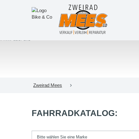
Zweirad Mees
FAHRRADKATALOG: