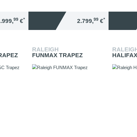
99
*
99
*
.999,
€
2.799,
€
RALEIGH
RALEIG
RAPEZ
FUNMAX TRAPEZ
HALIFAX