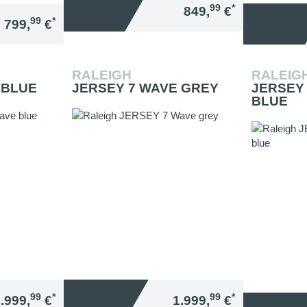
99
*
849,
€
99
*
799,
€
RALEIGH
RALEIG
 BLUE
JERSEY 7 WAVE GREY
JERSEY
BLUE
99
*
99
*
.999,
€
1.999,
€