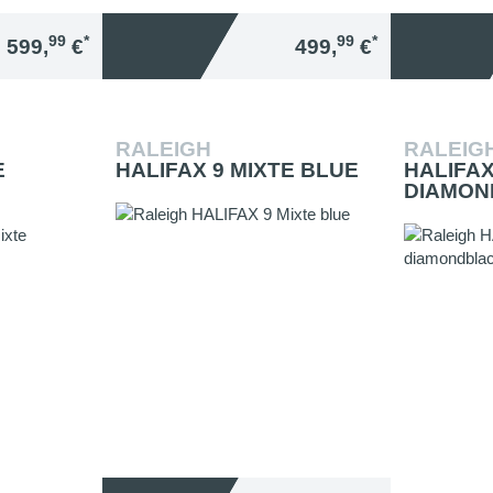
99
*
99
*
599,
€
499,
€
RALEIGH
RALEIG
E
HALIFAX 9 MIXTE BLUE
HALIFAX
DIAMON