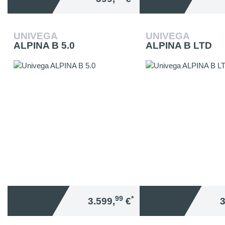
UNIVEGA
UNIVEGA
ALPINA B 5.0
ALPINA B LTD
99
*
3.599,
€
3