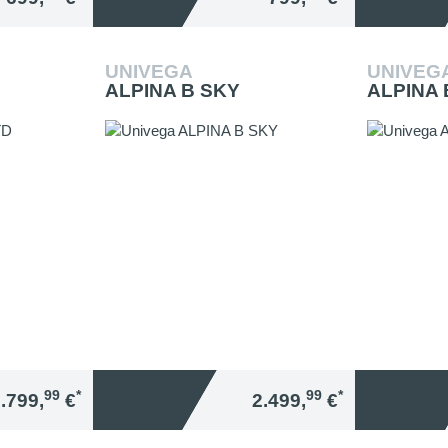
UNIVEGA
UNIVEG
ALPINA B SKY
ALPINA 
99
*
99
*
.799,
€
2.499,
€