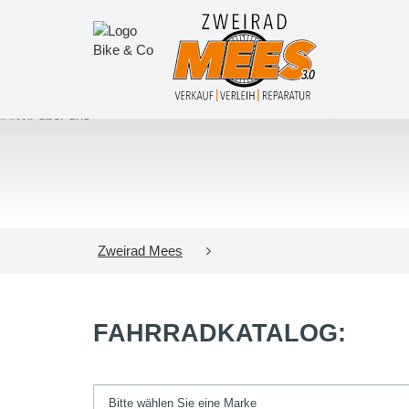
Zweirad Mees
FAHRRADKATALOG: