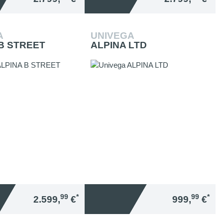
A
UNIVEGA
B STREET
ALPINA LTD
99
*
99
*
2.599,
€
999,
€