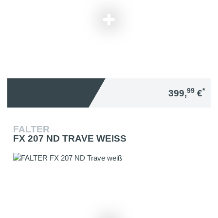
99
*
399,
€
FALTER
FX 207 ND TRAVE WEISS