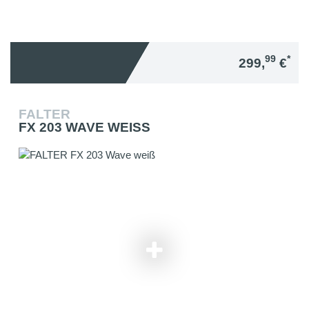
99
*
299,
€
FALTER
FX 203 WAVE WEISS