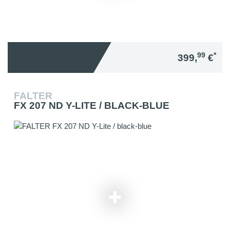
99
*
399,
€
FALTER
FX 207 ND Y-LITE / BLACK-BLUE