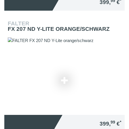
99
*
399,
€
FALTER
FX 207 ND Y-LITE ORANGE/SCHWARZ
99
*
399,
€