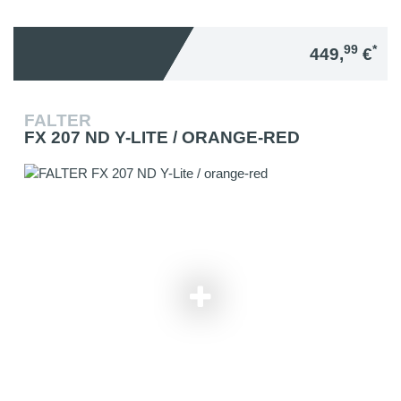
99
*
449,
€
FALTER
FX 207 ND Y-LITE / ORANGE-RED