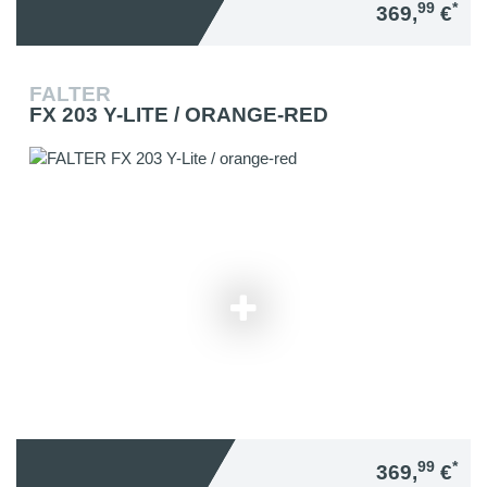
99
*
369,
€
FALTER
FX 203 Y-LITE / ORANGE-RED
99
*
369,
€