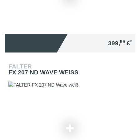
99
*
399,
€
FALTER
FX 207 ND WAVE WEISS