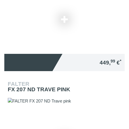
99
*
449,
€
FALTER
FX 207 ND TRAVE PINK