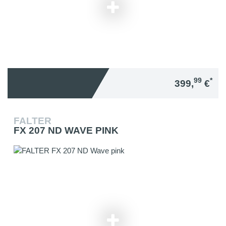
99
*
399,
€
FALTER
FX 207 ND WAVE PINK