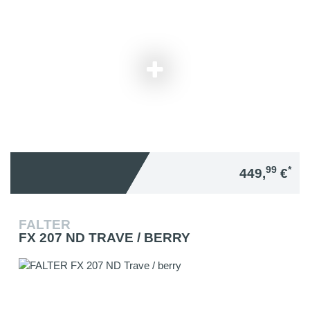
99
*
449,
€
FALTER
FX 207 ND TRAVE / BERRY