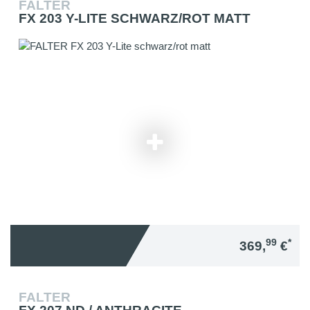
FALTER
FX 203 Y-LITE SCHWARZ/ROT MATT
99
*
369,
€
FALTER