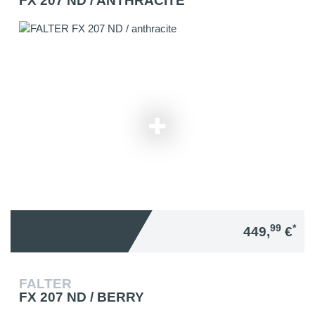
FX 207 ND / ANTHRACITE
99
*
449,
€
FALTER
FX 207 ND / BERRY