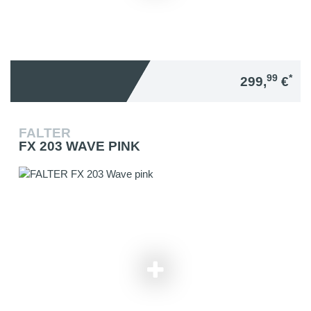
99
*
299,
€
FALTER
FX 203 WAVE PINK